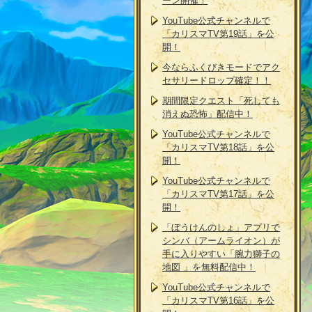
ーン開催！
YouTube公式チャンネルで
「カリスマTV第19話」を公
開！
今ならふくびきモードでアク
セサリードロップ確定！！
期間限定クエスト「死しても
消えぬ恐怖」配信中！
YouTube公式チャンネルで
「カリスマTV第18話」を公
開！
YouTube公式チャンネルで
「カリスマTV第17話」を公
開！
「ぼうけんのしょ」アプリで
シンバ（アームライオン）が
手に入りやすい「腕力獅子の
地図 」を無料配信中！
YouTube公式チャンネルで
「カリスマTV第16話」を公