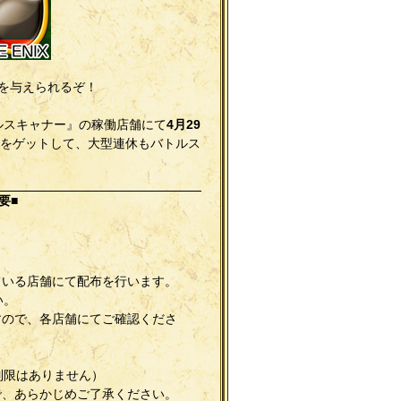
を与えられるぞ！
ルスキャナー』の稼働店舗にて
4月29
をゲットして、大型連休もバトルス
要
■
ている店舗にて配布を行います。
い。
すので、各店舗にてご確認くださ
制限はありません）
で、あらかじめご了承ください。