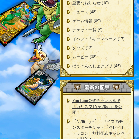
重要なお知らせ (10)
ニュース (48)
ゲーム情報 (89)
チケット一覧 (9)
イベント / キャンペーン (17)
グッズ (12)
ムービー (38)
ぼうけんのしょアプリ (45)
YouTube公式チャンネルで
「カリスマTV第20話」を公
開！
【4/29(土)～】Ｌサイズのモ
ンスターチケット「グレイト
ドラゴン」無料配布キャンペ