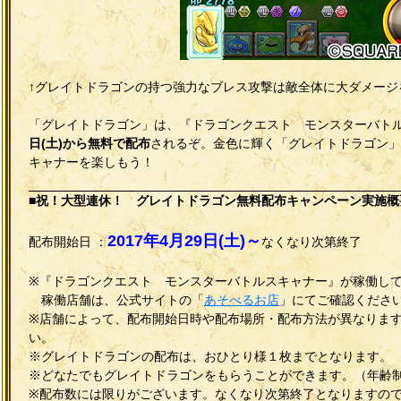
↑グレイトドラゴンの持つ強力なブレス攻撃は敵全体に大ダメージ
「グレイトドラゴン」は、『ドラゴンクエスト モンスターバト
日(土)から無料で配布
されるぞ。金色に輝く「グレイトドラゴン」
キャナーを楽しもう！
■祝！大型連休！ グレイトドラゴン無料配布キャンペーン実施概
2017年4月29日(土)～
配布開始日 ：
なくなり次第終了
※『ドラゴンクエスト モンスターバトルスキャナー』が稼働し
稼働店舗は、公式サイトの「
あそべるお店
」にてご確認くださ
※店舗によって、配布開始日時や配布場所・配布方法が異なりま
い。
※グレイトドラゴンの配布は、おひとり様１枚までとなります。
※どなたでもグレイトドラゴンをもらうことができます。（年齢
※配布数には限りがございます。なくなり次第終了となりますの