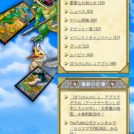
重要なお知らせ (10)
ニュース (53)
ゲーム情報 (94)
チケット一覧 (10)
イベント / キャンペーン (17)
グッズ (12)
ムービー (43)
ぼうけんのしょアプリ (48)
「ぼうけんのしょ」アプリで
デラお（アークデーモン）が
手に入りやすい「大悪魔の地
図」を無料配信中！
YouTube公式チャンネルで
「カリスマTV第24話」を公