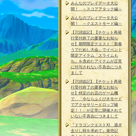
みんなのプレイデータ大公
開！ ～スコアアタック編～
みんなのプレイデータ大公
開！ ～クエストモード編～
【7/18追記】【チケット再発
行受付終了の重要なお知ら
せ】期間限定クエスト「新春
うでだめし大会」でイベント
限定アイテム「スライムも
ち」を含めたアイテムが正常
に付与されない不具合につき
まして
【7/18追記】【チケット再発
行受付終了の重要なお知ら
せ】特定のお店のゲーム機
で、「今ならふくびきモード
でアクセサリードロップ確
定！！」が正常に開催されて
いない不具合につきまして
『ドラゴンクエストXI 過ぎ
去りし時を求めて』発売記