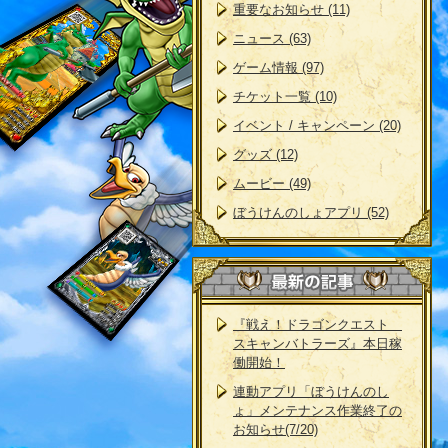
重要なお知らせ (11)
ニュース (63)
ゲーム情報 (97)
チケット一覧 (10)
イベント / キャンペーン (20)
グッズ (12)
ムービー (49)
ぼうけんのしょアプリ (52)
『戦え！ドラゴンクエスト
スキャンバトラーズ』本日稼
働開始！
連動アプリ「ぼうけんのし
ょ」メンテナンス作業終了の
お知らせ(7/20)