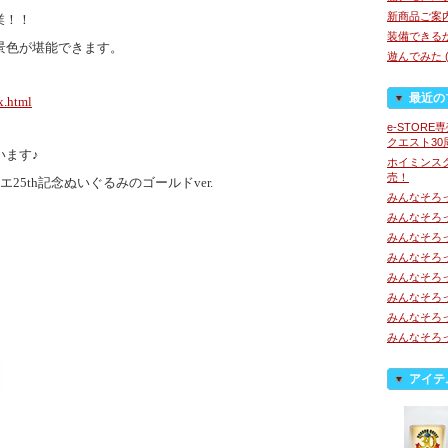
新商品ご案内 
業！！
装備できるか
景色が堪能できます。
遊んでみた (
最近の
x.html
e-STOR
クエスト3
います♪
ホイミンス
売！
5th記念ぬいぐるみのゴールドver.
みんなそろ
みんなそろ
みんなそろ
みんなそろ
みんなそろ
みんなそろ
みんなそろ
みんなそろ
アイテ