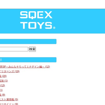
リ
所SP～みんなそろってミナデイン編～ (12)
リターンズ (19)
(20)
 (1)
13)
1)
(8)
スト展情報 (5)
ーホイミン (9)