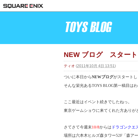
NEW ブログ スタート
ティオ
(
2011年10月 4日 13:51
)
ついに本日から
NEWブログ
がスタートし
そんな栄光あるTOYS BLOG第一稿目は
ここ最近はイベント続きでしたねっ。
東京ゲームショウに来てくれた方ありが
さてさて今週末
10/8
からは
ドラゴンクエ
場所は六本木ヒルズ森タワー52F「森ア