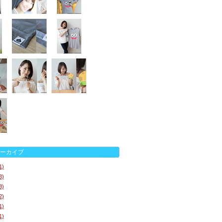
ーカイブ
1)
3)
8)
2)
1)
1)