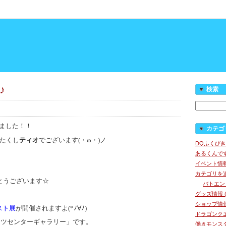
♪
検索
ました！！
カテゴ
わたくし
ティオ
でございます(・ω・)ノ
DQふくびき
あるくんです
イベント情報 
カテゴリを追加
とうございます☆
バトエン (
グッズ情報 (
ショップ情報 
スト展
が開催されますよ(*ﾉ∀ﾉ)
ドラゴンクエ
ーツセンターギャラリー」です。
働きモンスタ