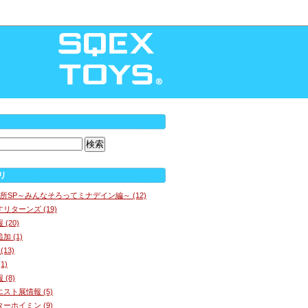
リ
所SP～みんなそろってミナデイン編～ (12)
リターンズ (19)
(20)
 (1)
13)
1)
(8)
スト展情報 (5)
ーホイミン (9)