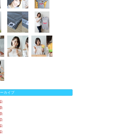
ーカイブ
1)
3)
8)
2)
1)
1)