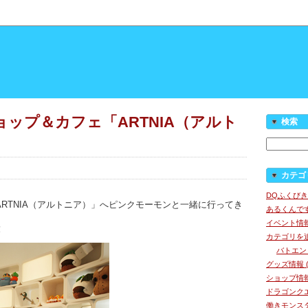
ップ＆カフェ「ARTNIA（アルト
検索
カテゴ
DQふくびき
RTNIA（アルトニア）」へピンクモーモンと一緒に行ってき
あるくんです
イベント情報 
！
カテゴリを追加
バトエン (
グッズ情報 (
ショップ情報 
ドラゴンクエ
働きモンスタ