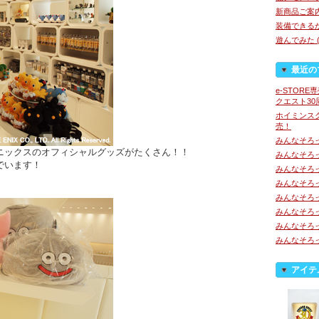
新商品ご案内 
装備できるか
遊んでみた (
最近の
e-STOR
クエスト3
ホイミンス
売！
みんなそろ
ニックスのオフィシャルグッズがたくさん！！
みんなそろ
でいます！
みんなそろ
みんなそろ
みんなそろ
みんなそろ
みんなそろ
みんなそろ
アイテ