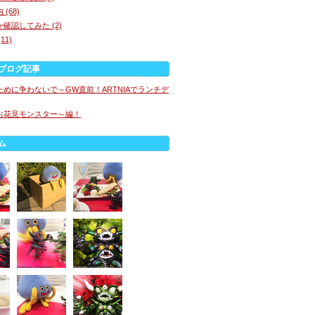
(68)
確認してみた (2)
11)
ブログ記事
めに争わないで～GW直前！ARTNIAでランチデ
お花見モンスター～編！
ム