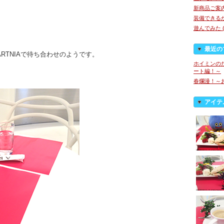
新商品ご案内 
装備できるか
遊んでみた (
最近の
RTNIAで待ち合わせのようです。
ホイミンのた
ート編！～
春爛漫！～
アイテ