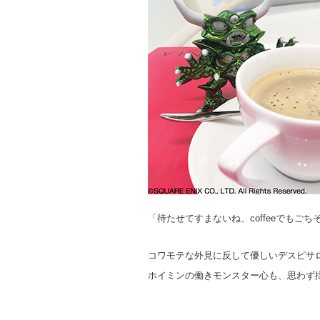
「待たせてすまないね、coffeeでもごち
コワモテな外見に反して優しいデスピサ
ホイミンの働きモンスター心も、思わず