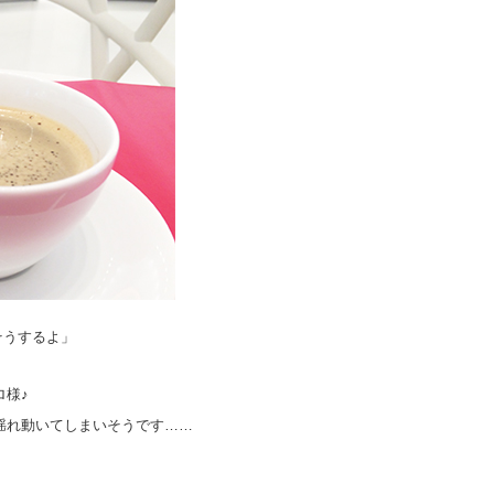
そうするよ」
ロ様♪
揺れ動いてしまいそうです……