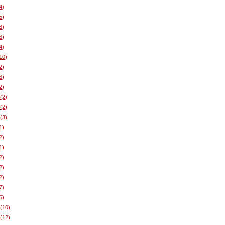
4)
5)
3)
3)
4)
10)
2)
3)
2)
(2)
(2)
(3)
1)
2)
1)
2)
2)
2)
7)
6)
(10)
(12)