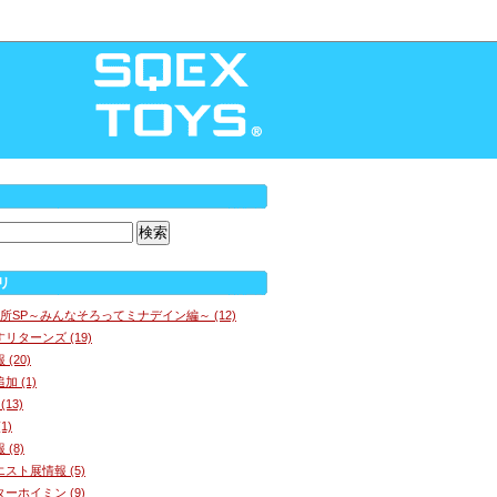
リ
所SP～みんなそろってミナデイン編～ (12)
リターンズ (19)
(20)
 (1)
13)
1)
(8)
スト展情報 (5)
ーホイミン (9)