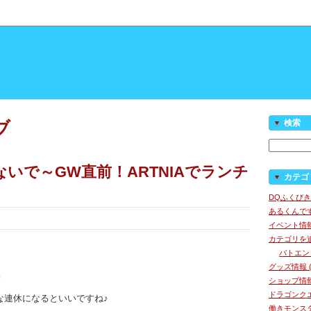
ブ
検索
いで～GW直前！ARTNIAでランチ
カテゴ
DQふくびき
あるくんです
イベント情報 
カテゴリを追加
バトエン (
グッズ情報 (
！
ショップ情報 
ドラゴンクエ
な連休になるといいですね♪
働きモンスタ