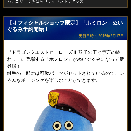
カテゴリー：
お知らせ
,
イベント
,
グッズ
【オフィシャルショップ限定】「ホミロン」ぬい
ぐるみ予約開始！
更新日時：
2016年2月17日
『ドラゴンクエストヒーローズⅡ 双子の王と予言の終
わり』に登場する「ホミロン」がぬいぐるみになって新
登場！
触手の一部には可動パーツがセットされているので、い
ろんな
ポージングを楽しむことができます。