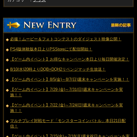
必撮！ムービー＆フォトコンテストのダイジェスト映像公開！
PS4版体験版本日よりPSStoreにて配信開始！
【ゲーム内イベント】お得なキャンペーン本日より毎日開催決定！
8/10(水)20時よりDQB×DQH2リベンジマッチ生放送！
【ゲーム内イベント】8/5(金)～8/7(日)週末キャンペーンを実施！！
【ゲーム内イベント】7/29 (金)～7/31(日)週末キャンペーンを実
施！！
【ゲーム内イベント】7/22 (金)～7/24(日)週末キャンペーンを実
施！！
マルチプレイ対戦モード「モンスターコインバトル」本日21日配
信！
【ゲーム内イベント】7/15(金)～7/18(月)週末祝日キャンペーンを実