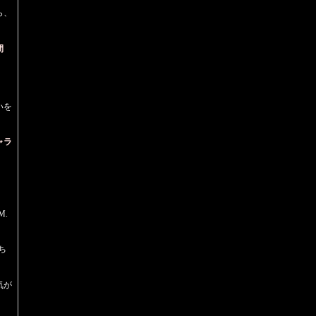
ら、
間
いを
ャラ
M.
ち
気が