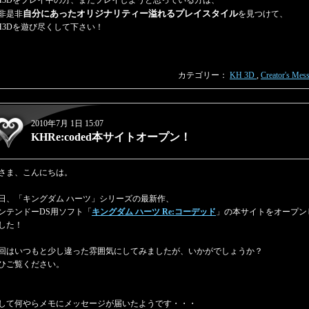
H3Dをプレイ中の方、またプレイしようと思っている方は、
自分にあったオリジナリティー溢れるプレイスタイル
非是非
を見つけて、
H3Dを遊び尽くして下さい！
カテゴリー：
KH 3D
,
Creator's Mes
2010年7月 1日 15:07
KHRe:coded本サイトオープン！
さま、こんにちは。
日、「キングダム ハーツ」シリーズの最新作、
ンテンドーDS用ソフト「
キングダム ハーツ Re:コーデッド
」の本サイトをオープン
した！
回はいつもと少し違った雰囲気にしてみましたが、いかがでしょうか？
ひご覧ください。
して何やらメモにメッセージが届いたようです・・・