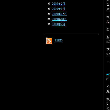
2010年2月
こ
2010年1月
ス
2009年12月
例
2009年10月
よ
2009年9月
と
も
FEED
お
ワ
で
---
■
氏
イ
変
本
す
て