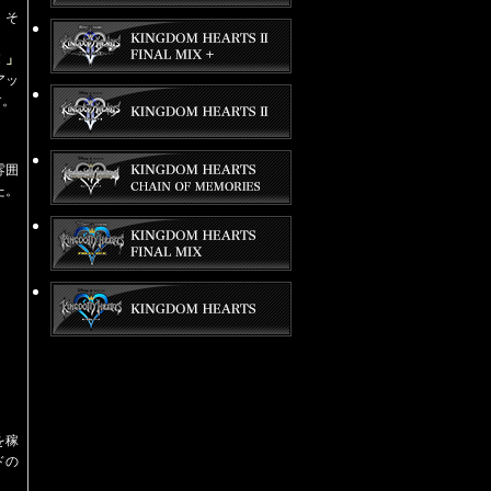
、そ
！」
アッ
す。
雰囲
た。
を稼
ドの