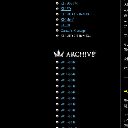
KH BbSFM
大
KH 3D
ん
KH -HD 1.5 ReMIX-
通
KH χ[chi]
→
KH III
プ
Creator's Message
プ
KH -HD 2.5 ReMIX-
そ
気
次
2015年8月
た
2015年3月
2014年6月
---
2013年8月
2013年7月
■
2013年6月
2013年5月
モ
2013年4月
開
2013年3月
モ
2013年2月
い
2013年1月
強