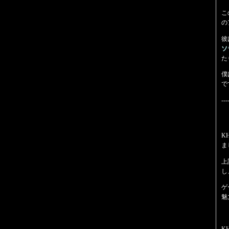
こ
の
彼
ソ
た
僕
で
---
K
ま
上
し
ゲ
魅