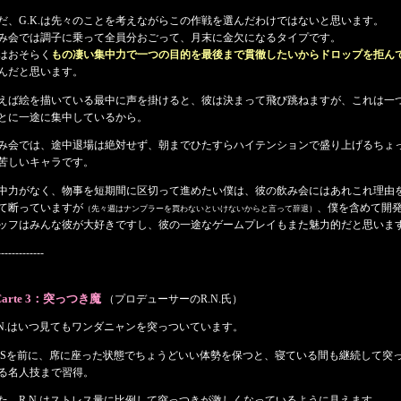
だ、G.K.は先々のことを考えながらこの作戦を選んだわけではないと思います。
み会では調子に乗って全員分おごって、月末に金欠になるタイプです。
はおそらく
もの凄い集中力で一つの目的を最後まで貫徹したいからドロップを拒ん
んだと思います。
えば絵を描いている最中に声を掛けると、彼は決まって飛び跳ねますが、これは一
とに一途に集中しているから。
み会では、途中退場は絶対せず、朝までひたすらハイテンションで盛り上げるちょ
苦しいキャラです。
中力がなく、物事を短期間に区切って進めたい僕は、彼の飲み会にはあれこれ理由
て断っていますが
、僕を含めて開
（先々週はナンプラーを買わないといけないからと言って辞退）
ッフはみんな彼が大好きですし、彼の一途なゲームプレイもまた魅力的だと思いま
-------------
Carte 3：突っつき魔
（プロデューサーのR.N.氏）
.N.はいつ見てもワンダニャンを突っついています。
DSを前に、席に座った状態でちょうどいい体勢を保つと、寝ている間も継続して突
る名人技まで習得。
た、R.N.はストレス量に比例して突っつきが激しくなっているように見えます。