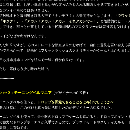
阪に引越し時、お笑い番組を見ながら突っ込みを入れる関西人を見て驚きましたが
なカワイイものではありません。
信対戦すると毎回響き渡る大声で「ナンデ？？」の疑問符からはじまり、
「ウワッ
「キタナ！」→「アカン！アカン！アカン！それアカンで～！」
と段階的にヒート
して行き、黙々と仕事をしている半径20m圏内のプログラマーが騒音被害を受けま
レイがなぜか命がけなんです。
んなK.K.ですが、そのストレートな熱血ぶりのおかげで、自由に意見を言い合える
ができあがって、結果的にフリックラッシュのクオリティーがぐーんと上がりまし
回も是非是非コンビを組んで一緒に何か作りたいです。
だし、席はもう少し離れた所で。
-------------
Carte 2：モーニングベルマニア
（デザイナーのG.K.氏）
ーニングベルを使うと
、
ドロップを回避できることをご存知でしょうか？
発の終盤に、この作戦を真っ先に活用したのがデザイナーのG.K.でした。
ーニングベルを使って、最小限のドロップでゲームを進めると、ドロップポイント
で強力なドロップボーナスが入手できるので、プラウドモードやクリティカルモー
敵倒しに有効です。