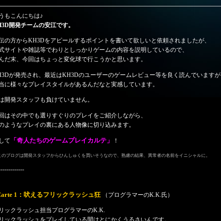
うもこんにちは♪
H3D開発チームの安江です。
伝の方からKH3Dをアピールするポイントを書いて欲しいと依頼されましたが、
式サイトや雑誌等でわりとしっかりゲームの内容を説明しているので、
んだ末、今回はちょっと変化球で行こうかと思います。
H3Dが発売され、最近はKH3Dのユーザーのゲームレビュー等を良く読んでいますが
当に様々なプレイスタイルがあるんだなと実感しています。
は開発スタッフも負けていません。
回はその中でも選りすぐりのプレイをご紹介しながら、
のようなプレイの裏にある人物像に切り込みます。
「奇人たちのゲームプレイカルテ」
して
！
このブログは開発スタッフからひんしゅくを買いそうなので、熟慮の結果、異常者の名前をイニシャルに。
-------------
Carte 1：吠えるフリックラッシュ狂
（プログラマーのK.K.氏）
リックラッシュ担当プログラマーのK.K.
リックラッシュをプレイしている間はとにかくうるさいんです。