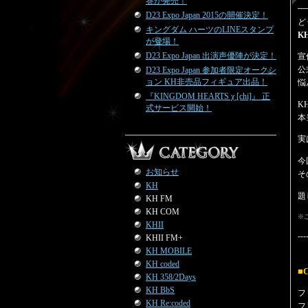
巻が発売！
D23 Expo Japan 2015の開催決定！
ど
キングダム ハーツのLINEスタンプ
K
が登場！
D23 Expo Japan 出演声優陣が決定！
宣
公
D23 Expo Japan 参加者限定オークシ
ョン KH非売品フィギュア出品！
悩
『KINGDOM HEARTS χ [chi]』 正
K
式サービス開始！
本
実
今
お知らせ
そ
KH
題
KH FM
KH COM
※
KHII
---
KHII FM+
KH MOBILE
KH coded
■
KH 358/2Days
KH BbS
フ
KH Re:coded
フ