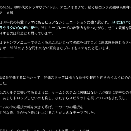
のM.M.、80年代のドラマやアイドル、アニメオタクで、描く絵コンテの絵柄も80年
アニメ風。
は80年代の純愛ドラマにあるピュアなシチュエーションに強く惹かれ、
KHにおいて
ラやリクの心の絆に夢中
。逆にキーブレードの攻撃力を比べながら、せこく装備を
りするのは邪道だと思っています。
はキャンプメニューでせこくあれこれいじって強敵を倒すことに達成感を感じるタ
すが、M.M.のような汚れのない直向きなプレイもステキだと思います。
-------------
H3Dを開発するに当たって、開発スタッフは様々な個性や趣向と向き合うように心
した。
記のカルテに書いてあるように、ゲームシステムに興味はないけど物語に夢中なの
、あまりドロップしないのも良し、ひたすらスピリットを突っつくのもまた良し。
ームの中の選択の幅を大きく広げ、一つ一つの選択を
力的な物、尖がった物に仕上げることが大きなテーマでした。