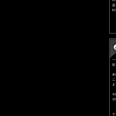
K
是
K
皆
本
ニ
ま
今
ぜ
そ