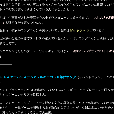
れは勝手な予想ですが、実はイラっとさせられた相手をワンダニャンに投影しなが
トレス発散に突っつきまくっているんじゃないかと…。
えば、企画書が遅れた安江を心の中でワンダニャンに置き換えて
、
「おしおきの時
！」
と呟きながら突っついたり。
もあれ、彼女がワンダニャンを突っついている間は
目がキラキラ
しています。
し家族や会社の同僚でストレスを抱えている人がいれば、ワンダニャンとの触れ合
勧めします。
ンダニャンはただのブサ？カワイイキャラではなく、
健康にいいブサ？カワイイキ
す。
-------------
Carte 4:ゲームシステムアレルギーの８０年代オタク
（イベントプランナーのM.
）
ベントプランナーのM.M.は僕が知っている人の中で唯一、キーブレードを一回も持
えずにゲームのクリアを目指す人。
人によると、キャンプメニューを開いて文字の羅列を見るだけで鳥肌が立って吐き
るとか…。一見ゲームを開発する上で致命的な症状ですが、M.M.は絵コンテを描い
、凝ったカメラをつけることで大活躍。