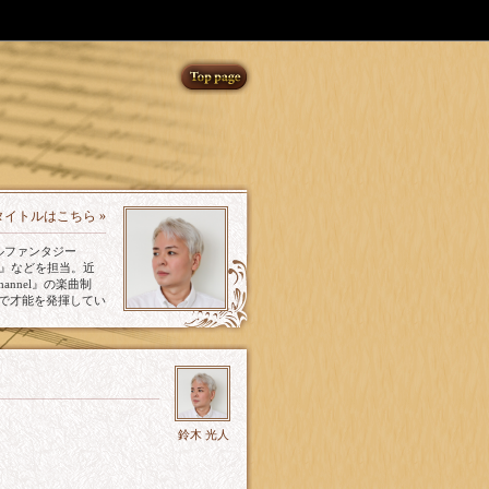
タイトルはこちら »
ナルファンタジー
ズ』などを担当。近
annel』の楽曲制
で才能を発揮してい
鈴木 光人