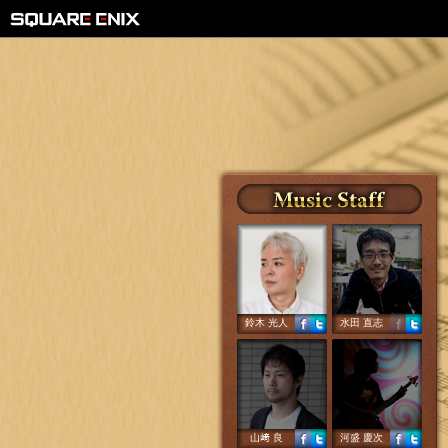
鈴木 光人
水田 直志
山﨑 良
河盛 慶次