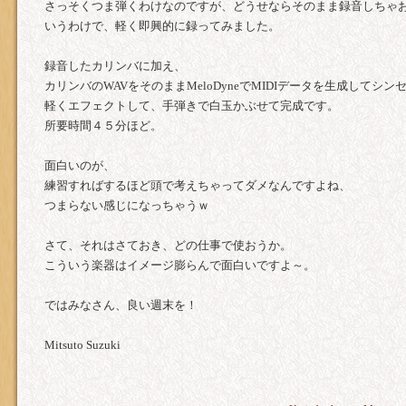
さっそくつま弾くわけなのですが、どうせならそのまま録音しちゃ
いうわけで、軽く即興的に録ってみました。
録音したカリンバに加え、
カリンバのWAVをそのままMeloDyneでMIDIデータを生成してシン
軽くエフェクトして、手弾きで白玉かぶせて完成です。
所要時間４５分ほど。
面白いのが、
練習すればするほど頭で考えちゃってダメなんですよね、
つまらない感じになっちゃうｗ
さて、それはさておき、どの仕事で使おうか。
こういう楽器はイメージ膨らんで面白いですよ～。
ではみなさん、良い週末を！
Mitsuto Suzuki