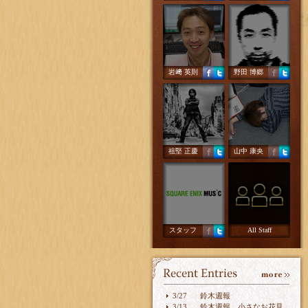
岩﨑 英則
野田 博郷
祖堅 正慶
山中 康央
スタッフ
All Staff
3/27
鈴木週報
3/13
鈴木週報 小さなお花見