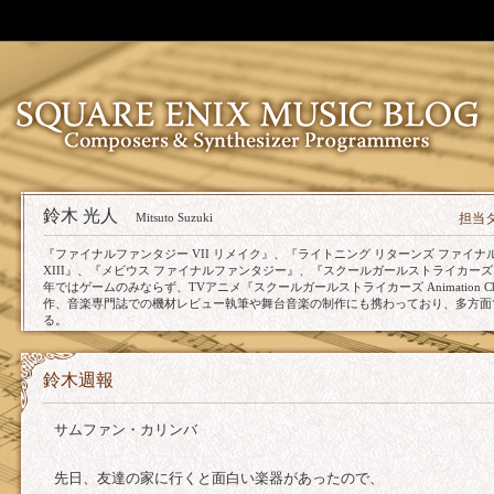
鈴木 光人
Mitsuto Suzuki
担当
『ファイナルファンタジー VII リメイク』、『ライトニング リターンズ ファイ
XIII』、『メビウス ファイナルファンタジー』、『スクールガールストライカー
年ではゲームのみならず、TVアニメ『スクールガールストライカーズ Animation Ch
作、音楽専門誌での機材レビュー執筆や舞台音楽の制作にも携わっており、多方面
る。
鈴木週報
サムファン・カリンバ
先日、友達の家に行くと面白い楽器があったので、