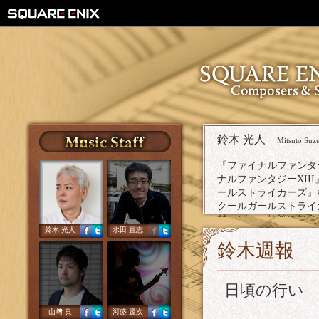
鈴木 光人
Mitsuto Suz
『ファイナルファンタジ
ナルファンタジーXII
ールストライカーズ』
クールガールストライカー
材レビュー執筆や舞台
鈴木 光人
水田 直志
る。
鈴木週報
日頃の行い
山﨑 良
河盛 慶次