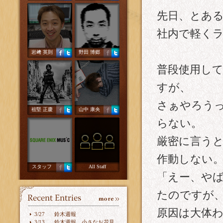
先日、とあ
社内で軽く
岩﨑 英則
野田 博郷
普段使用し
すが、
さぁやろう
祖堅 正慶
山中 康央
らない。
厳密に言う
作動しない
スタッフ
All Staff
「えー、や
たのですが
原因は大体
3/27
鈴木週報
3/13
鈴木週報 小さなお花見