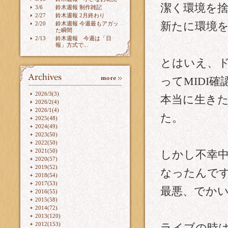
潔く環境を
3/6
鈴木週報 制作雑記
2/27
鈴木週報 2月終わり
2/20
鈴木週報 今週最もアガッ
新たに環境
た瞬間
2/13
鈴木週報 今週は「日
報」方式で...
とはいえ、
ってMIDI確
2026/3(3)
本当に生き
2026/2(4)
2026/1(4)
た。
2025(48)
2024(49)
2023(50)
2022(50)
2021(50)
しかし不幸
2020(57)
2019(52)
なったんで
2018(54)
2017(53)
最悪、でか
2016(55)
2015(58)
2014(72)
2013(120)
2012(153)