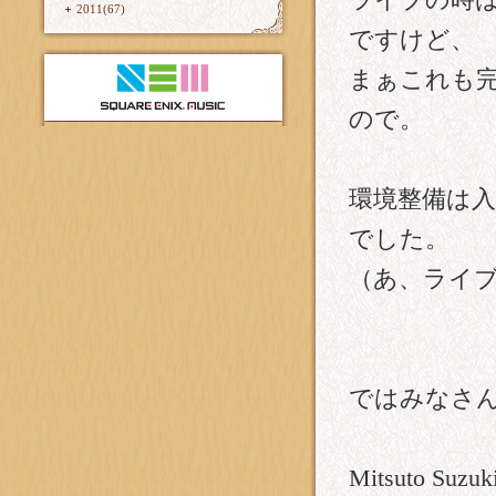
ライブの時
2011(67)
ですけど、
まぁこれも
ので。
環境整備は
でした。
（あ、ライ
ではみなさ
Mitsuto Suzuk