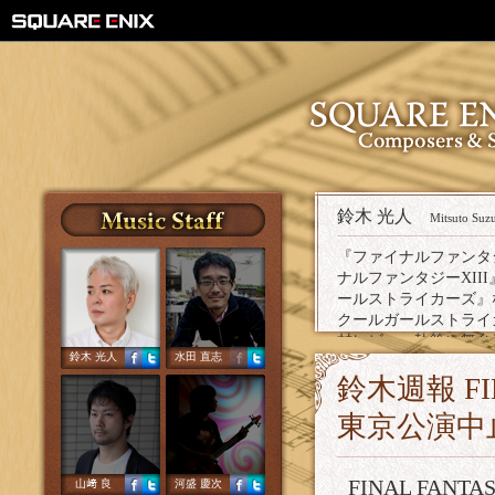
鈴木 光人
Mitsuto Suz
『ファイナルファンタジ
ナルファンタジーXII
ールストライカーズ』
クールガールストライカー
材レビュー執筆や舞台
鈴木 光人
水田 直志
る。
鈴木週報 FI
東京公演中
FINAL FAN
山﨑 良
河盛 慶次