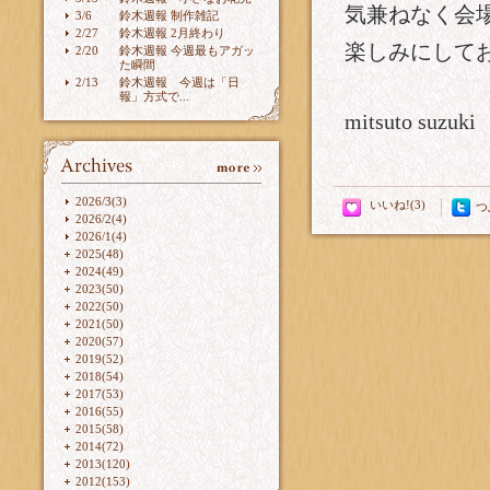
気兼ねなく会
3/6
鈴木週報 制作雑記
2/27
鈴木週報 2月終わり
楽しみにして
2/20
鈴木週報 今週最もアガッ
た瞬間
2/13
鈴木週報 今週は「日
報」方式で...
mitsuto suzuki
2026/3(3)
つ
2026/2(4)
2026/1(4)
2025(48)
2024(49)
2023(50)
2022(50)
2021(50)
2020(57)
2019(52)
2018(54)
2017(53)
2016(55)
2015(58)
2014(72)
2013(120)
2012(153)