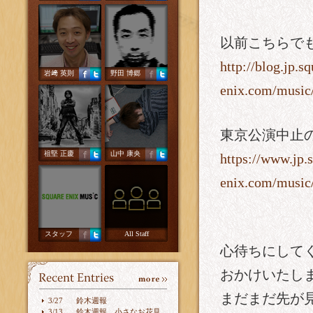
以前こちらで
http://blog.jp.sq
岩﨑 英則
野田 博郷
enix.com/music
東京公演中止
祖堅 正慶
山中 康央
https://www.jp.
enix.com/music
スタッフ
All Staff
心待ちにして
おかけいたし
まだまだ先が
3/27
鈴木週報
3/13
鈴木週報 小さなお花見