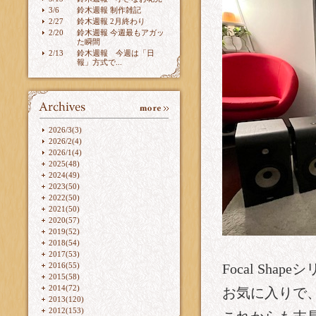
3/6
鈴木週報 制作雑記
2/27
鈴木週報 2月終わり
2/20
鈴木週報 今週最もアガッ
た瞬間
2/13
鈴木週報 今週は「日
報」方式で...
2026/3(3)
2026/2(4)
2026/1(4)
2025(48)
2024(49)
2023(50)
2022(50)
2021(50)
2020(57)
2019(52)
2018(54)
2017(53)
2016(55)
Focal Sh
2015(58)
2014(72)
お気に入りで
2013(120)
2012(153)