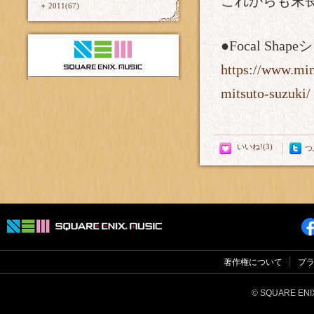
これからも末
2011(67)
●Focal Sh
https://www.mine
mitsuto-suzuki/
つ
著作権について
プ
© SQUARE ENIX 