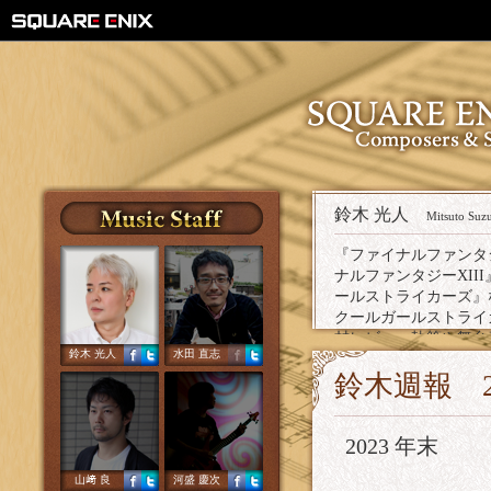
鈴木 光人
Mitsuto Suz
『ファイナルファンタジ
ナルファンタジーXII
ールストライカーズ』
クールガールストライカー
材レビュー執筆や舞台
鈴木 光人
水田 直志
る。
鈴木週報 2
2023 年末
山﨑 良
河盛 慶次