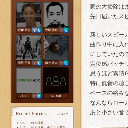
家の大掃除は
先日届いたス
岩﨑 英則
野田 博郷
新しいスピー
曲作り中に入
にしていたの
定位感バッチ
祖堅 正慶
山中 康央
思うほど素晴
特に低音の聴
ベースの絡み
スタッフ
All Staff
なんならロー
あと小さい音
3/27
鈴木週報
3/13
鈴木週報 小さなお花見