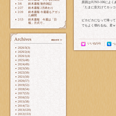
原因は
JUNO-106
によく
3/6
鈴木週報 制作雑記
「たまに音欠けてカッコ
2/27
鈴木週報 2月終わり
2/20
鈴木週報 今週最もアガッ
た瞬間
2/13
鈴木週報 今週は「日
ピカピカになって帰って
報」方式で...
でもよく壊れるね、君ｗ
つ
2026/3(3)
2026/2(4)
2026/1(4)
2025(48)
2024(49)
2023(50)
2022(50)
2021(50)
2020(57)
2019(52)
2018(54)
2017(53)
2016(55)
2015(58)
2014(72)
2013(120)
2012(153)