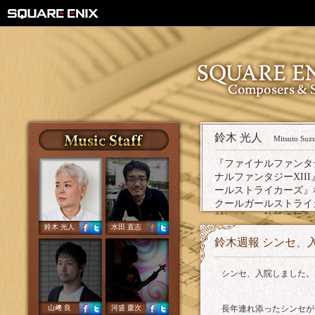
鈴木 光人
Mitsuto Suz
『ファイナルファンタジ
ナルファンタジーXII
ールストライカーズ』
クールガールストライカー
材レビュー執筆や舞台
鈴木 光人
水田 直志
る。
鈴木週報 シンセ、
シンセ、入院しました。
山﨑 良
河盛 慶次
長年連れ添ったシンセが