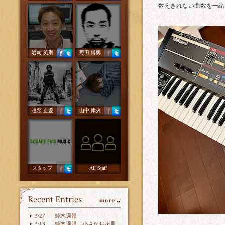
数えきれない曲数を一緒
岩﨑 英則
野田 博郷
祖堅 正慶
山中 康央
スタッフ
All Staff
3/27
鈴木週報
3/13
鈴木週報 小さなお花見