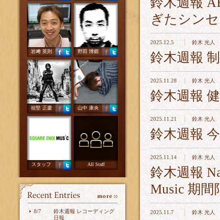
鈴木週報 A
ぎたシンセ
2025.12.5
鈴木 光人
岩﨑 英則
野田 博郷
鈴木週報 
2025.11.28
鈴木 光人
鈴木週報 
祖堅 正慶
山中 康央
2025.11.21
鈴木 光人
鈴木週報 
2025.11.14
鈴木 光人
スタッフ
All Staff
鈴木週報 Nativ
Music 
8/7
鈴木週報 レコーディング
2025.11.7
鈴木 光人
日報