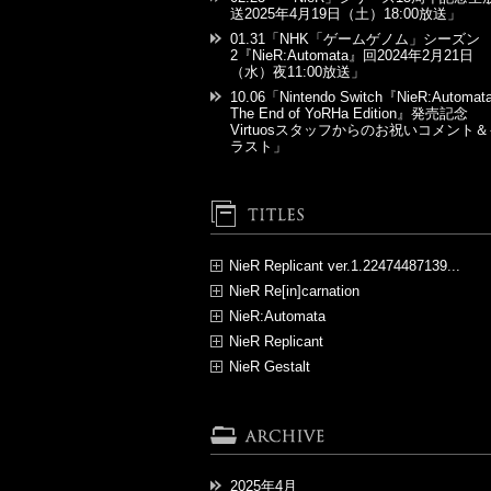
送2025年4月19日（土）18:00放送」
01.31
「NHK「ゲームゲノム」シーズン
2『NieR:Automata』回2024年2月21日
（水）夜11:00放送」
10.06
「Nintendo Switch『NieR:Automat
The End of YoRHa Edition』発売記念
Virtuosスタッフからのお祝いコメント
ラスト」
NieR Replicant ver.1.22474487139...
04.19
「『NieR』シリーズ15周年記念
NieR Re[in]carnation
BOXが発売決定」
04.19
「『NieR』シリーズ15周年記念
NieR:Automata
02.23
「「NieR」シリーズ15周年記念
BOXが発売決定」
04.19
「『NieR』シリーズ15周年記念
NieR Replicant
送2025年4月19日（土）18:00放送」
02.23
「「NieR」シリーズ15周年記念
BOXが発売決定」
02.23
「「NieR」シリーズ15周年記念
NieR Gestalt
05.18
「【お知らせ：訂正】『NieR
送2025年4月19日（土）18:00放送」
02.23
「「NieR」シリーズ15周年記念
送2025年4月19日（土）18:00放送」
Replicant ver.1.22474487139...』P
02.23
「「NieR」シリーズ15周年記念
02.02
「『NieR』シリーズ二次創作ガ
送2025年4月19日（土）18:00放送」
ケージ初回生産分プロダクトコードの
02.02
「『NieR』シリーズ二次創作ガ
送2025年4月19日（土）18:00放送」
ライン」
効期限について」
01.31
「NHK「ゲームゲノム」シーズ
ライン」
02.02
「『NieR』シリーズ二次創作ガ
2『NieR:Automata』回2024年2月21
10.28
「『NieR:Automata』Black Box
ライン」
（水）夜11:00放送」
Editionご紹介#04（小説の回）」
09.27
「『NieR Music Concert & Talk 
2025年4月
Blu-ray≪滅ビノシロ 再生ノクロ≫』2