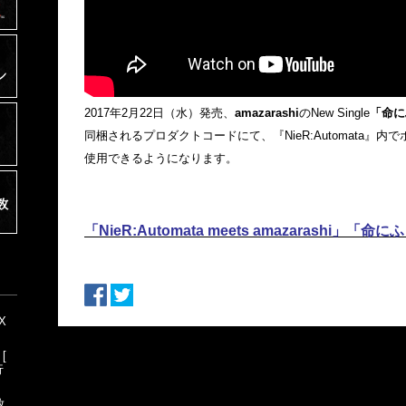
2017年2月22日（水）発売、
amazarashi
のNew Single
「命に
同梱されるプロダクトコードにて、『NieR:Automata』内でポ
使用できるようになります。
「NieR:Automata meets amazarashi
X
 [
行
放