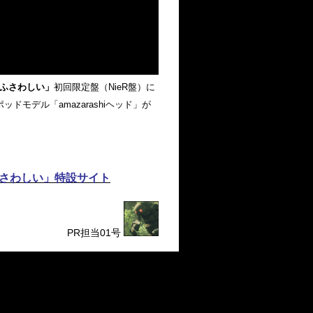
ふさわしい」
初回限定盤（NieR盤）に
ッドモデル「amazarashiヘッド」が
」「命にふさわしい」特設サイト
PR担当01号