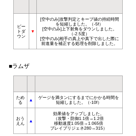
調
技名
内容
整
[空中のみ]攻撃判定とキープ値の持続時間
を短縮しました。（-5f）
ビー
[空中のみ]上下射角をダウンしました。
トダ
▼
（-2.5度）
ウン
[空中のみ]相手の真上や真下で出した際に
前進量を補正する処理を削除しました。
■ラムザ
調
技名
内容
整
ため
ゲージを満タンにするまでにかかる時間を
▲
る
短縮しました。（-10f）
効果値をアップしました。
おう
（攻撃・防御1.1倍→1.2倍
▲
えん
移動速度1.05倍→1.065倍
ブレイブリジェネ280→315）