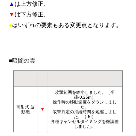
▲
は上方修正、
▼
は下方修正、
●
はいずれの要素もある変更点となります。
■暗闇の雲
調
技名
内容
整
攻撃範囲を縮小しました。（半
径-0.25m）
操作時の移動速度をダウンしまし
高射式 波
た。
▼
動砲
攻撃判定の持続時間を短縮しまし
た。（-5f）
各種キャンセルタイミングを微調整
しました。