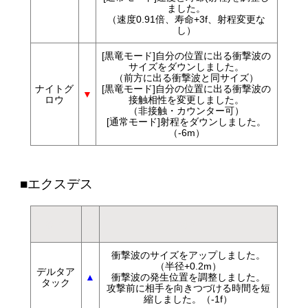
ました。
（速度0.91倍、寿命+3f、射程変更な
し）
[黒竜モード]自分の位置に出る衝撃波の
サイズをダウンしました。
（前方に出る衝撃波と同サイズ）
ナイトグ
[黒竜モード]自分の位置に出る衝撃波の
▼
ロウ
接触相性を変更しました。
（非接触・カウンター可）
[通常モード]射程をダウンしました。
（-6m）
■エクスデス
調
技名
内容
整
衝撃波のサイズをアップしました。
（半径+0.2m）
デルタア
▲
衝撃波の発生位置を調整しました。
タック
攻撃前に相手を向きつづける時間を短
縮しました。（-1f）