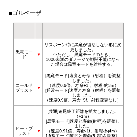
■ゴルベーザ
調
技名
内容
整
リスポーン時に黒竜が復活しない形に変
更しました。
黒竜モー
▼
※ただし、黒竜モードのとき、
ド
1000未満のダメージで戦闘不能になっ
た場合は黒竜モードを維持する。
[黒竜モード]速度と寿命（射程）を調整
しました。
コールド
（速度0.9倍、寿命+1f、射程-約3m）
▼
ブラスト
[通常モード]速度と寿命（射程）を調整
しました。
（速度0.9倍、寿命+5f、射程変更なし）
[共通]追尾終了距離を拡大しました。
（+1m）
[黒竜モード]速度と寿命(射程)を調整し
ました。
ヒートブ
▼
（速度0.91倍、寿命-1f、射程-約4m）
ラスト
[通常モード]速度と寿命(射程)を調整し