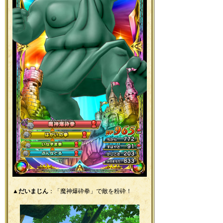
▲
だいまじん
：「魔神爆砕拳」で敵を粉砕！