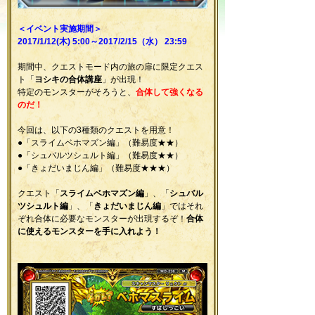
＜イベント実施期間＞
2017/1/12(木) 5:00～2017/2/15（水） 23:59
期間中、クエストモード内の旅の扉に限定クエス
ト「
ヨシキの合体講座
」が出現！
特定のモンスターがそろうと、
合体して
強くなる
のだ！
今回は、以下の3種類のクエストを用意！
●「スライムベホマズン編」（難易度★★）
●「シュバルツシュルト編」（難易度★★）
●「きょだいまじん編」（難易度★★★）
クエスト「
スライムベホマズン編
」、「
シュバル
ツシュルト編
」、「
きょだいまじん編
」ではそれ
ぞれ合体に必要なモンスターが出現するぞ！
合体
に使えるモンスターを手に入れよう！