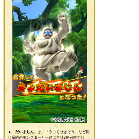
▲「
だいまじん
」は、「うごくせきぞう」など同
じ系統のモンスターと一緒に合計2体召喚すれ