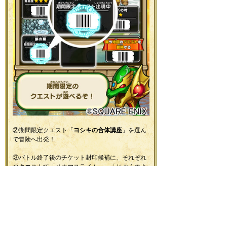
②期間限定クエスト「
ヨシキの合体講座
」を選ん
で冒険へ出発！
③バトル終了後のチケット封印候補に、それぞれ
のクエストで「ベホマスライム」、「じごくのよ
ろい」、「だいまじん」が出やすくなっている
ぞ！
※「ベホマスライム」、「じごくのよろい」、
「だいまじん」がそれぞれのクエストで必ずチケ
ット封印候補に出現するわけではありません。あ