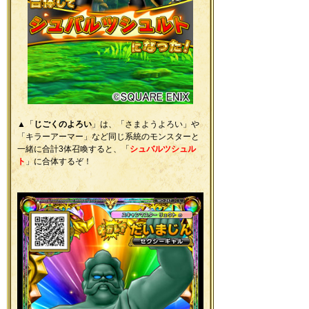
▲「
じごくのよろい
」は、「さまようよろい」や
「キラーアーマー」など同じ系統のモンスターと
一緒に合計3体召喚すると、「
シュバルツシュル
ト
」に合体するぞ！