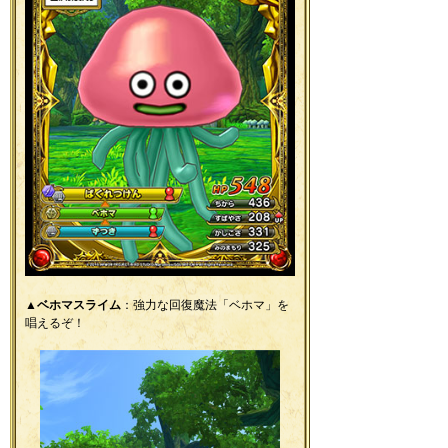
▲
ベホマスライム
：強力な回復魔法「ベホマ」を
唱えるぞ！