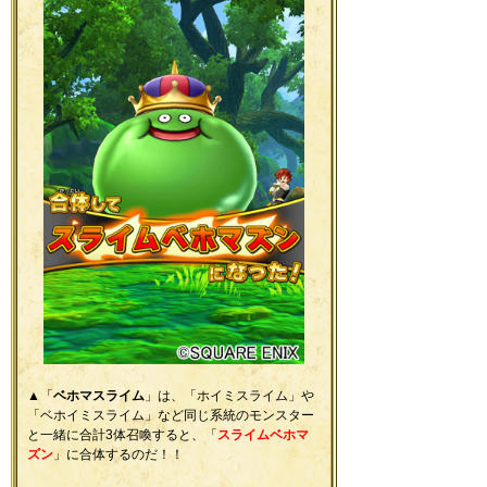
▲「
ベホマスライム
」は、「ホイミスライム」や
「ベホイミスライム」など同じ系統のモンスター
と一緒に合計3体召喚すると、「
スライムベホマ
ズン
」に合体するのだ！！