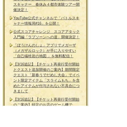
スキャナー 春休み４都市体験ツアー開
催決定！
YouTube公式チャンネルで「バトルスキ
ャナー情報局#16」を公開！
公式スコアチャレンジ スコアアタック
入門編「ラプソーンへの道」開催決定！
「ぼうけんのしょ」アプリでメガーザ
（メガザルロック）が手に入りやすい
「自己犠牲岩の地図 」を無料配信！
【3/16追記】【チケット再発行受付開始
とクエスト追加開催のご案内】期間限定
クエスト「新春うでだめし大会」でイベ
ント限定アイテム「スライムもち」を含
めたアイテムが付与されない不具合につ
きまして
【3/16追記】【チケット再発行受付開始
のご案内】特定のお店のゲーム機で、
「今ならふくびきモードでアクセサリー
ドロップ確定！！」が開催されていない
不具合につきまして