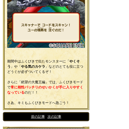
期間中はふくびきで出たモンスターに「
やくそ
う
」や「
やる気のカケラ
」などのとても役に立つ
どうぐが必ずついてくるぞ！
さらに「絶望の大魔王編」では、ふくびきモード
で
常に相性バッチリのせいかくが手に入りやすく
なっている
のだ！！
さあ、キミもふくびきモードへ急ごう！
<<
前の記事
|
次の記事
>>