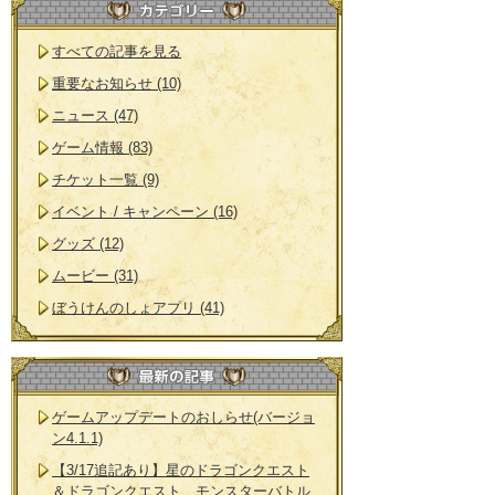
すべての記事を見る
重要なお知らせ (10)
ニュース (47)
ゲーム情報 (83)
チケット一覧 (9)
イベント / キャンペーン (16)
グッズ (12)
ムービー (31)
ぼうけんのしょアプリ (41)
ゲームアップデートのおしらせ(バージョ
ン4.1.1)
【3/17追記あり】星のドラゴンクエスト
＆ドラゴンクエスト モンスターバトル