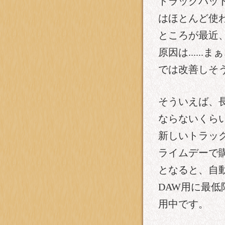
トラックパッ
はほとんど使
ところが最近
原因は....
では改善しそ
そういえば、
ならないくらい）
新しいトラック
ライムデーで
となると、自
DAW用に最
用中です。