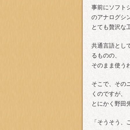
事前にソフト
のアナログシ
とても贅沢な
共通言語とし
るものの、
そのまま使う
そこで、その
くのですが、
とにかく野田
「そうそう、