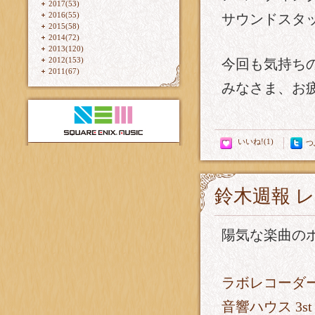
2017(53)
2016(55)
サウンドスタッフは
2015(58)
2014(72)
2013(120)
2012(153)
今回も気持ち
2011(67)
みなさま、お
つ
鈴木週報 
陽気な楽曲の
ラボレコーダーズ
音響ハウス 3st