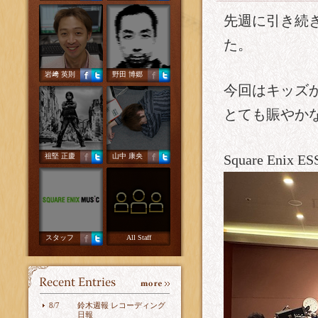
先週に引き続
た。
岩﨑 英則
野田 博郷
今回はキッズ
とても賑やか
祖堅 正慶
山中 康央
Square Enix E
スタッフ
All Staff
8/7
鈴木週報 レコーディング
日報