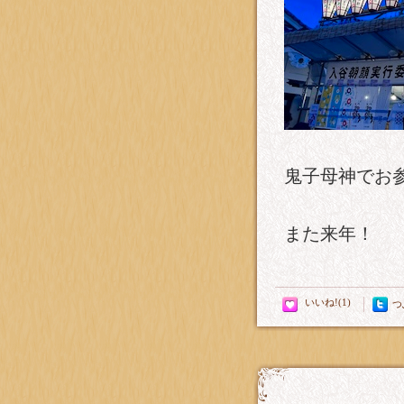
鬼子母神でお
また来年！
つ