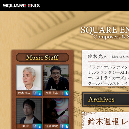
鈴木 光人
Mitsuto Suz
『ファイナルファンタジ
ナルファンタジーXII
ールストライカーズ』
クールガールストライカー
材レビュー執筆や舞台
鈴木 光人
水田 直志
る。
鈴木週報 
山﨑 良
河盛 慶次