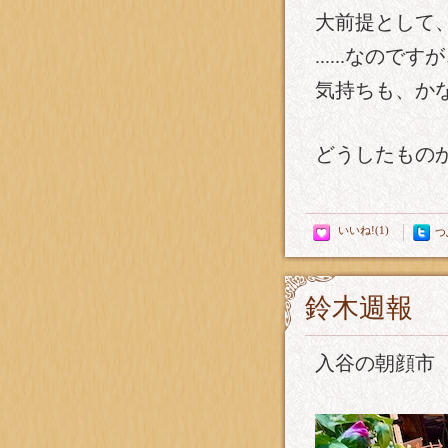
大前提として
......な
気持ちも、か
どうしたもの
つ
鈴木週報
入谷の朝顔市