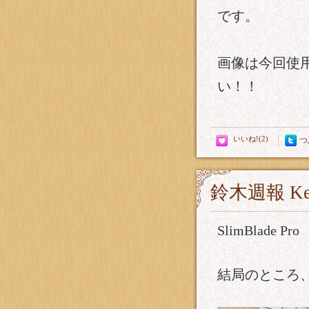
です。
画像は今回使用
い！！
つ
鈴木週報 Ken
SlimBlade Pro
結局のところ、K